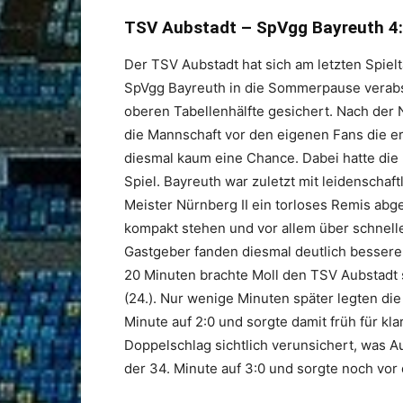
TSV Aubstadt – SpVgg Bayreuth 4
Der TSV Aubstadt hat sich am letzten Spie
SpVgg Bayreuth in die Sommerpause verabsc
oberen Tabellenhälfte gesichert. Nach de
die Mannschaft vor den eigenen Fans die e
diesmal kaum eine Chance. Dabei hatte die 
Spiel. Bayreuth war zuletzt mit leidenschaft
Meister Nürnberg II ein torloses Remis abg
kompakt stehen und vor allem über schnell
Gastgeber fanden diesmal deutlich bessere
20 Minuten brachte Moll den TSV Aubstadt s
(24.). Nur wenige Minuten später legten die
Minute auf 2:0 und sorgte damit früh für kl
Doppelschlag sichtlich verunsichert, was Au
der 34. Minute auf 3:0 und sorgte noch vor