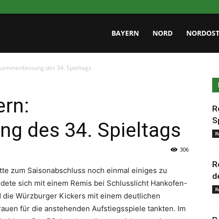
.de
BAYERN
NORD
NORDOS
usammenfassung des 34. Spieltags
ern:
R
S
 des 34. Spieltags
R
306
R
atte zum Saisonabschluss noch einmal einiges zu
d
iedete sich mit einem Remis bei Schlusslicht Hankofen-
R
nd die Würzburger Kickers mit einem deutlichen
auen für die anstehenden Aufstiegsspiele tankten. Im