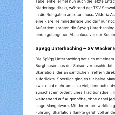
Tabellenkeller fiel nun auch die letzte Ents
Niederlage direkt, während der TSV Schwab
in die Relegation antreten muss. Viktoria 
eine klare Heimniederlage und darf nur noc
Außerdem sorgten die SpVgg Unterhaching 
einen gelungenen Abschluss vor der Somm
SpVgg Unterhaching – SV Wacker 
Die SpVgg Unterhaching hat sich mit eine
Burghausen aus der Saison verabschiedet.
Skarlatidis, der an sämtlichen Treffern dire
aufdrückte. Sportlich ging es für beide Ma
zwar nicht mehr um allzu viel, dennoch ent
zunächst ein ordentliches Traditionsduell.
weitgehend auf Augenhöhe, ohne dabei jedo
lange Mangelware. Mit der ersten wirklich 
Führung. Skarlatidis flankte gefühlvoll an d