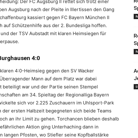
R
cheidung: Der FC Augsburg II rettet sich trotz einer
S
en Augsburg nach der Pleite in Illertissen den Gang
R
Aschaffenburg kassiert gegen FC Bayern München II
h auf Schützenhilfe aus der 2. Bundesliga hoffen.
und der TSV Aubstadt mit klaren Heimsiegen für
R
erpause.
S
R
Burghausen 4:0
m klaren 4:0-Heimsieg gegen den SV Wacker
A
J
 Überragender Mann auf dem Platz war dabei
kt beteiligt war und der Partie seinen Stempel
S
nnschaften am 34. Spieltag der Regionalliga Bayern
wickelte sich vor 2.225 Zuschauern im Uhlsport-Park
 In der ersten Halbzeit begegneten sich beide Teams
ch an ihr Limit zu gehen. Torchancen blieben deshalb
gefährlichen Aktion ging Unterhaching dann in
en langen Pfosten, wo Stiefler seine Kopfballstärke