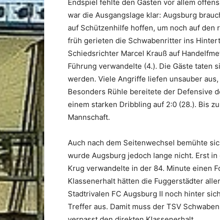
Endspiel fehlte den Gästen vor allem offens
war die Ausgangslage klar: Augsburg brauc
auf Schützenhilfe hoffen, um noch auf den 
früh gerieten die Schwabenritter ins Hinte
Schiedsrichter Marcel Krauß auf Handelfmete
Führung verwandelte (4.). Die Gäste taten s
werden. Viele Angriffe liefen unsauber aus, 
Besonders Rühle bereitete der Defensive 
einem starken Dribbling auf 2:0 (28.). Bis zu
Mannschaft.
Auch nach dem Seitenwechsel bemühte sich
wurde Augsburg jedoch lange nicht. Erst i
Krug verwandelte in der 84. Minute einen F
Klassenerhalt hätten die Fuggerstädter all
Stadtrivalen FC Augsburg II noch hinter sic
Treffer aus. Damit muss der TSV Schwaben 
verpasst den direkten Klassenerhalt.