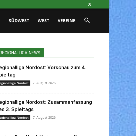
T
SÜDWEST
WEST
VEREINE
REGIONALLIGA-NEWS
egionalliga Nordost: Vorschau zum 4.
pieltag
7. August 2026
egionalliga Nordost
egionalliga Nordost: Zusammenfassung
es 3. Spieltags
7. August 2026
egionalliga Nordost