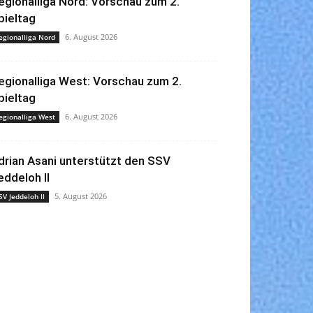
egionalliga Nord: Vorschau zum 2.
pieltag
6. August 2026
egionalliga Nord
egionalliga West: Vorschau zum 2.
pieltag
6. August 2026
egionalliga West
drian Asani unterstützt den SSV
eddeloh II
5. August 2026
SV Jeddeloh II