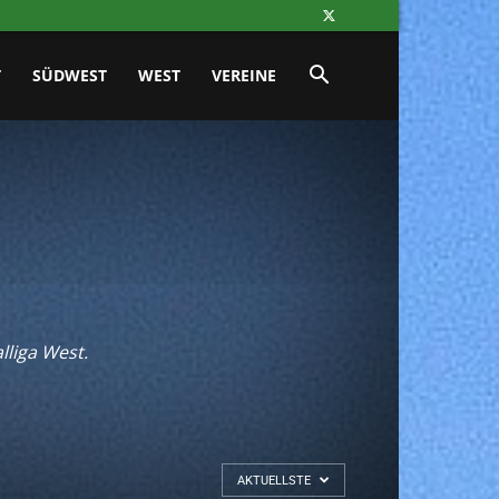
T
SÜDWEST
WEST
VEREINE
lliga West.
AKTUELLSTE