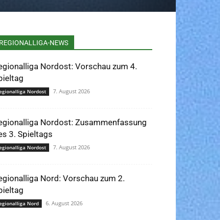
REGIONALLIGA-NEWS
egionalliga Nordost: Vorschau zum 4.
pieltag
7. August 2026
egionalliga Nordost
egionalliga Nordost: Zusammenfassung
es 3. Spieltags
7. August 2026
egionalliga Nordost
egionalliga Nord: Vorschau zum 2.
pieltag
6. August 2026
egionalliga Nord