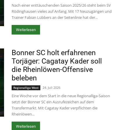
Nach einer enttäuschenden Saison 2025/26 steht beim SV
Rödinghausen vieles auf Anfang. Mit 17 Neuzugängen und
Trainer Fabian Lübbers an der Seitenlinie hat der...
Weiterlesen
Bonner SC holt erfahrenen
Torjäger: Cagatay Kader soll
die Rheinlöwen-Offensive
beleben
24. Juli 2026
Regionalliga West
Eine Woche vor dem Start in die neue Regionalliga-Saison
setzt der Bonner SC ein Ausrufezeichen auf dem
Transfermarkt. Mit Cagatay Kader verpflichten die
Rheinlöwen...
Weiterlesen