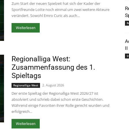
Zum Start der neuen Spielzeit hat sich der Kader der
R
Sportfreunde Lotte noch einmal um zwei weitere Akteure
S
verändert. Sowohl Emro Curic als auch...
R
Weiterlesen
A
II
S
Regionalliga West:
Zusammenfassung des 1.
Spieltags
2. August 2026
Regionalliga West
Der erste Spieltag der Regionalliga West 2026/27 ist
absolviert und schrieb dabei schon erste Geschichten.
Während einige Favoriten ihrer Rolle gerecht wurden und
erfolgreich...
Weiterlesen