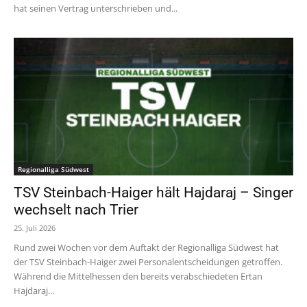
hat seinen Vertrag unterschrieben und...
Regionalliga Südwest
TSV Steinbach-Haiger hält Hajdaraj – Singer
wechselt nach Trier
25. Juli 2026
Rund zwei Wochen vor dem Auftakt der Regionalliga Südwest hat
der TSV Steinbach-Haiger zwei Personalentscheidungen getroffen.
Während die Mittelhessen den bereits verabschiedeten Ertan
Hajdaraj...