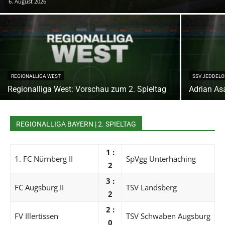
6. August 2026
REGIONALLIGA WEST
SSV JEDDELOH
Regionalliga West: Vorschau zum 2. Spieltag
Adrian Asa
REGIONALLIGA BAYERN | 2. SPIELTAG
1 :
1. FC Nürnberg II
SpVgg Unterhaching
2
3 :
FC Augsburg II
TSV Landsberg
2
2 :
FV Illertissen
TSV Schwaben Augsburg
0