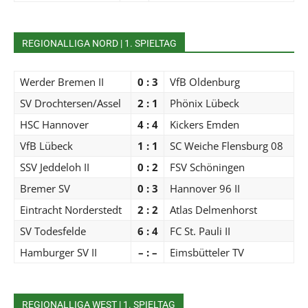
REGIONALLIGA NORD | 1. SPIELTAG
Werder Bremen II
0 : 3
VfB Oldenburg
SV Drochtersen/Assel
2 : 1
Phönix Lübeck
HSC Hannover
4 : 4
Kickers Emden
VfB Lübeck
1 : 1
SC Weiche Flensburg 08
SSV Jeddeloh II
0 : 2
FSV Schöningen
Bremer SV
0 : 3
Hannover 96 II
Eintracht Norderstedt
2 : 2
Atlas Delmenhorst
SV Todesfelde
6 : 4
FC St. Pauli II
Hamburger SV II
– : –
Eimsbütteler TV
REGIONALLIGA WEST | 1. SPIELTAG