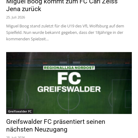
Miguel Boog kommt zum FC Carl Zeiss
Jena zurück
25. Juli 2026
Miguel Boog stand zuletzt für die U19 des VfL Wolfsburg auf dem
Spielfeld. Nun wurde bekannt gegeben, dass der 18jährige in der
kommenden Spielzeit...
Greifswalder FC
Greifswalder FC präsentiert seinen
nächsten Neuzugang
25. Juli 2026