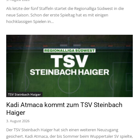
Als letzte der fünf Staffeln startet die Regionalliga Südwest in die
neue Saison. Schon der erste Spieltag hat es mit einigen
hochklassigen Spielen in...
TSV Steinbach Haiger
Kadi Atmaca kommt zum TSV Steinbach
Haiger
3. August 2026
Der TSV Steinbach Haiger hat sich einen weiteren Neuzugang
gesichert. Kadi Atmaca, der bis Sommer beim Wuppertaler SV spielte,