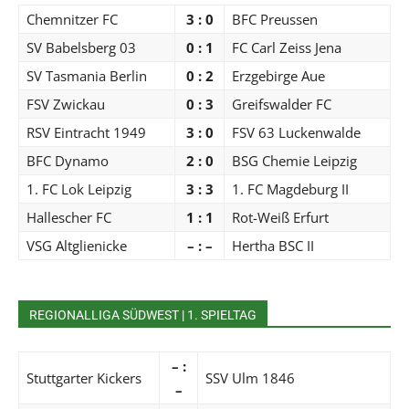
Chemnitzer FC
3 : 0
BFC Preussen
SV Babelsberg 03
0 : 1
FC Carl Zeiss Jena
SV Tasmania Berlin
0 : 2
Erzgebirge Aue
FSV Zwickau
0 : 3
Greifswalder FC
RSV Eintracht 1949
3 : 0
FSV 63 Luckenwalde
BFC Dynamo
2 : 0
BSG Chemie Leipzig
1. FC Lok Leipzig
3 : 3
1. FC Magdeburg II
Hallescher FC
1 : 1
Rot-Weiß Erfurt
VSG Altglienicke
– : –
Hertha BSC II
REGIONALLIGA SÜDWEST | 1. SPIELTAG
– :
Stuttgarter Kickers
SSV Ulm 1846
–