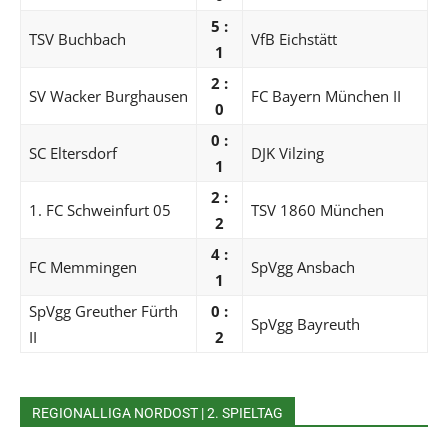
5 :
TSV Buchbach
VfB Eichstätt
1
2 :
SV Wacker Burghausen
FC Bayern München II
0
0 :
SC Eltersdorf
DJK Vilzing
1
2 :
1. FC Schweinfurt 05
TSV 1860 München
2
4 :
FC Memmingen
SpVgg Ansbach
1
SpVgg Greuther Fürth
0 :
SpVgg Bayreuth
II
2
REGIONALLIGA NORDOST | 2. SPIELTAG