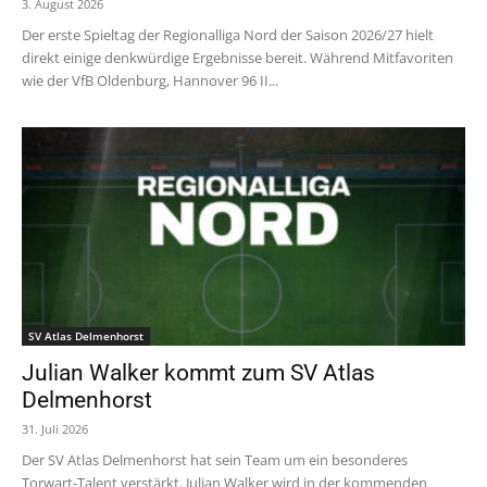
3. August 2026
Der erste Spieltag der Regionalliga Nord der Saison 2026/27 hielt
direkt einige denkwürdige Ergebnisse bereit. Während Mitfavoriten
wie der VfB Oldenburg, Hannover 96 II...
SV Atlas Delmenhorst
Julian Walker kommt zum SV Atlas
Delmenhorst
31. Juli 2026
Der SV Atlas Delmenhorst hat sein Team um ein besonderes
Torwart-Talent verstärkt. Julian Walker wird in der kommenden