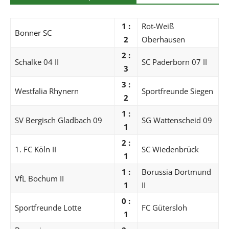
1 :
Rot-Weiß
Bonner SC
2
Oberhausen
2 :
Schalke 04 II
SC Paderborn 07 II
3
3 :
Westfalia Rhynern
Sportfreunde Siegen
2
1 :
SV Bergisch Gladbach 09
SG Wattenscheid 09
1
2 :
1. FC Köln II
SC Wiedenbrück
1
1 :
Borussia Dortmund
VfL Bochum II
1
II
0 :
Sportfreunde Lotte
FC Gütersloh
1