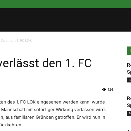
lässt den 1. FC LOK
verlässt den 1. FC
R
S
R
124
R
Seiten des 1. FC LOK eingesehen werden kann, wurde
S
 Mannschaft mit sofortiger Wirkung verlassen wird.
R
, aus familiären Gründen getroffen. Er wird nun in
ückkehren.