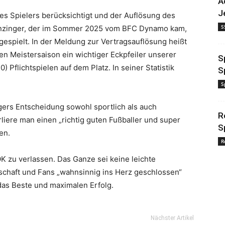
A
J
des Spielers berücksichtigt und der Auflösung des
S
rönzinger, der im Sommer 2025 vom BFC Dynamo kam,
gespielt. In der Meldung zur Vertragsauflösung heißt
nen Meistersaison ein wichtiger Eckpfeiler unserer
S
 Pflichtspielen auf dem Platz. In seiner Statistik
S
S
gers Entscheidung sowohl sportlich als auch
R
liere man einen „richtig guten Fußballer und super
S
en.
R
OK zu verlassen. Das Ganze sei keine leichte
chaft und Fans „wahnsinnig ins Herz geschlossen“
das Beste und maximalen Erfolg.
Nächster Artikel