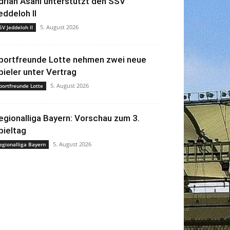
drian Asani unterstützt den SSV
eddeloh II
5. August 2026
SV Jeddeloh II
portfreunde Lotte nehmen zwei neue
pieler unter Vertrag
5. August 2026
portfreunde Lotte
egionalliga Bayern: Vorschau zum 3.
pieltag
5. August 2026
egionalliga Bayern