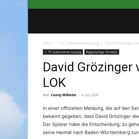
Start
1. FC Lokomotive Leipzig
David Grözinger ver
1. FC Lokomotive Leipzig
Regionalliga Nordost
David Grözinger 
LOK
Von
Conny Wilhelm
-
4. Juli 2026
In einer offiziellen Meldung, die auf den 
bekannt gegeben, dass David Grözinger die
Der Spieler habe die Entscheidung, zu gehen
seine Heimat nach Baden-Württemberg zur