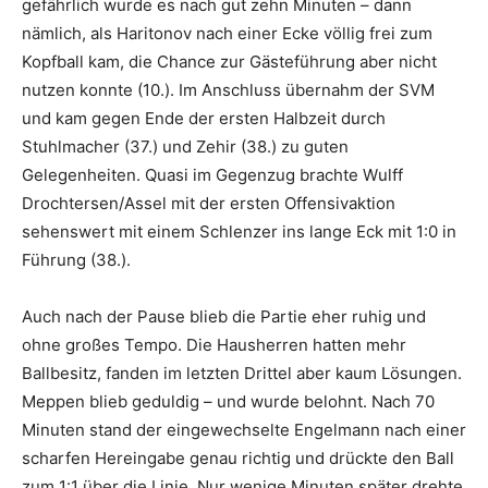
gefährlich wurde es nach gut zehn Minuten – dann
nämlich, als Haritonov nach einer Ecke völlig frei zum
Kopfball kam, die Chance zur Gästeführung aber nicht
nutzen konnte (10.). Im Anschluss übernahm der SVM
und kam gegen Ende der ersten Halbzeit durch
Stuhlmacher (37.) und Zehir (38.) zu guten
Gelegenheiten. Quasi im Gegenzug brachte Wulff
Drochtersen/Assel mit der ersten Offensivaktion
sehenswert mit einem Schlenzer ins lange Eck mit 1:0 in
Führung (38.).
Auch nach der Pause blieb die Partie eher ruhig und
ohne großes Tempo. Die Hausherren hatten mehr
Ballbesitz, fanden im letzten Drittel aber kaum Lösungen.
Meppen blieb geduldig – und wurde belohnt. Nach 70
Minuten stand der eingewechselte Engelmann nach einer
scharfen Hereingabe genau richtig und drückte den Ball
zum 1:1 über die Linie. Nur wenige Minuten später drehte