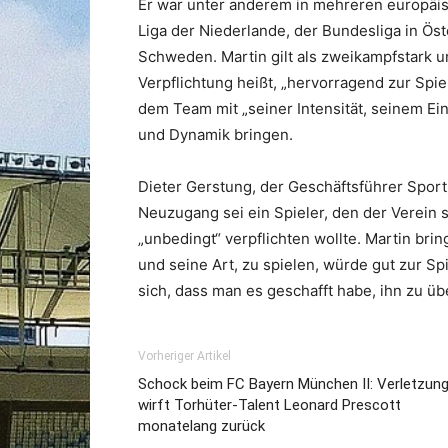
Er war unter anderem in mehreren europäisc
Liga der Niederlande, der Bundesliga in Öster
Schweden. Martin gilt als zweikampfstark un
Verpflichtung heißt, „hervorragend zur Spie
dem Team mit „seiner Intensität, seinem Ein
und Dynamik bringen.
Dieter Gerstung, der Geschäftsführer Sport
Neuzugang sei ein Spieler, den der Verein
„unbedingt“ verpflichten wollte. Martin bri
und seine Art, zu spielen, würde gut zur S
sich, dass man es geschafft habe, ihn zu ü
Vorheriger Artikel
Schock beim FC Bayern München II: Verletzun
wirft Torhüter-Talent Leonard Prescott
monatelang zurück