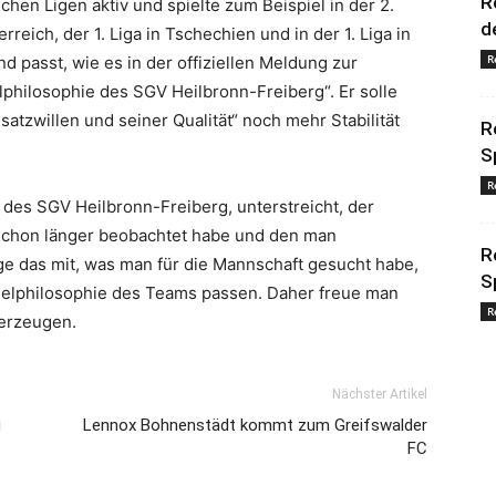
R
hen Ligen aktiv und spielte zum Beispiel in der 2.
d
reich, der 1. Liga in Tschechien und in der 1. Liga in
R
d passt, wie es in der offiziellen Meldung zur
lphilosophie des SGV Heilbronn-Freiberg“. Er solle
satzwillen und seiner Qualität“ noch mehr Stabilität
R
S
R
 des SGV Heilbronn-Freiberg, unterstreicht, der
 schon länger beobachtet habe und den man
R
nge das mit, was man für die Mannschaft gesucht habe,
S
pielphilosophie des Teams passen. Daher freue man
R
berzeugen.
Nächster Artikel
g
Lennox Bohnenstädt kommt zum Greifswalder
FC