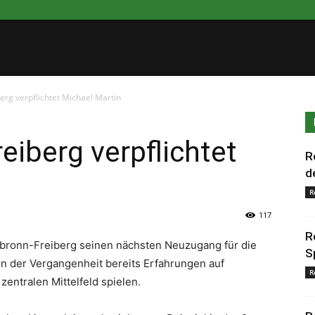
erg verpflichtet Michael Martin
eiberg verpflichtet
R
d
R
117
R
ilbronn-Freiberg seinen nächsten Neuzugang für die
S
in der Vergangenheit bereits Erfahrungen auf
R
entralen Mittelfeld spielen.