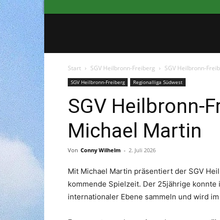
Start
SGV Heilbronn-Freiberg
SGV Heilbronn-Freib
SGV Heilbronn-Freiberg
Regionalliga Südwest
SGV Heilbronn-Fr
Michael Martin
Von
Conny Wilhelm
-
2. Juli 2026
Mit Michael Martin präsentiert der SGV He
kommende Spielzeit. Der 25jährige konnte 
internationaler Ebene sammeln und wird im z