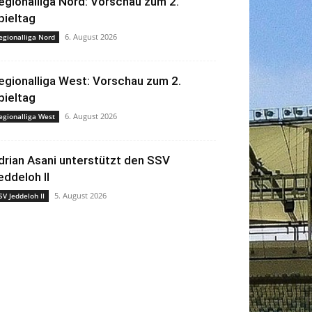
egionalliga Nord: Vorschau zum 2.
pieltag
6. August 2026
egionalliga Nord
egionalliga West: Vorschau zum 2.
pieltag
6. August 2026
egionalliga West
drian Asani unterstützt den SSV
eddeloh II
5. August 2026
SV Jeddeloh II