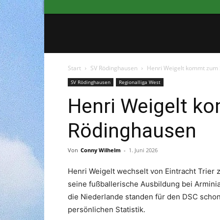
Start
SV Rödinghausen
Henri Weigelt kommt zum
SV Rödinghausen
Regionalliga West
Henri Weigelt k
Rödinghausen
Von
Conny Wilhelm
-
1. Juni 2026
Henri Weigelt wechselt von Eintracht Trier
seine fußballerische Ausbildung bei Armini
die Niederlande standen für den DSC schon 
persönlichen Statistik.