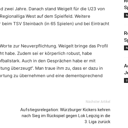
R
S
nd zwei Jahre. Danach stand Weigelt für die U23 von
R
egionalliga West auf dem Spielfeld. Weitere
beim TSV Steinbach (in 65 Spielen) und bei Eintracht
R
S
Worte zur Neuverpflichtung. Weigelt bringe das Profil
R
cht habe. Zudem sei er körperlich robust, habe
pfballstark. Auch in den Gesprächen habe er mit
A
ltung überzeugt“. Man traue ihm zu, dass er dazu in
J
twortung zu übernehmen und eine dementsprechend
S
Nächster Artikel
Aufstiegsrelegation: Würzburger Kickers kehren
nach Sieg im Rückspiel gegen Lok Leipzig in die
3. Liga zurück