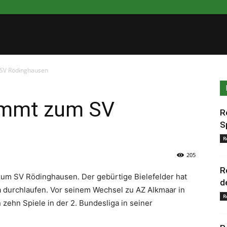
 SV Rödinghausen
ommt zum SV
R
S
R
205
R
 zum SV Rödinghausen. Der gebürtige Bielefelder hat
d
a durchlaufen. Vor seinem Wechsel zu AZ Alkmaar in
R
zehn Spiele in der 2. Bundesliga in seiner