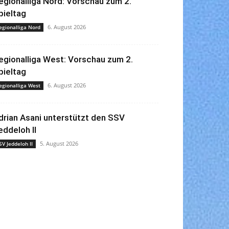
egionalliga Nord: Vorschau zum 2.
pieltag
6. August 2026
egionalliga Nord
egionalliga West: Vorschau zum 2.
pieltag
6. August 2026
egionalliga West
drian Asani unterstützt den SSV
eddeloh II
5. August 2026
SV Jeddeloh II