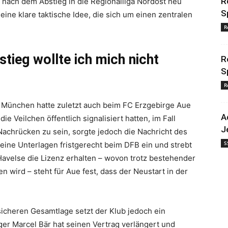
R
l nach dem Abstieg in die Regionalliga Nordost neu
S
eine klare taktische Idee, die sich um einen zentralen
R
stieg wollte ich mich nicht
R
S
R
München hatte zuletzt auch beim FC Erzgebirge Aue
A
e Veilchen öffentlich signalisiert hatten, im Fall
J
n Nachrücken zu sein, sorgte jedoch die Nachricht des
S
seine Unterlagen fristgerecht beim DFB ein und strebt
e Havelse die Lizenz erhalten – wovon trotz bestehender
n wird – steht für Aue fest, dass der Neustart in der
nsicheren Gesamtlage setzt der Klub jedoch ein
ger Marcel Bär hat seinen Vertrag verlängert und