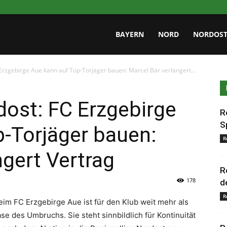
.de
BAYERN
NORD
NORDOS
Erzgebirge Aue kann auf Top-Torjäger bauen: Marcel Bär verlängert...
dost: FC Erzgebirge
R
S
-Torjäger bauen:
R
ngert Vertrag
R
178
d
R
im FC Erzgebirge Aue ist für den Klub weit mehr als
e des Umbruchs. Sie steht sinnbildlich für Kontinuität