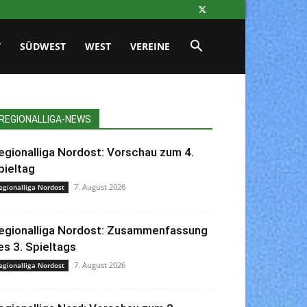
T
SÜDWEST
WEST
VEREINE
REGIONALLIGA-NEWS
egionalliga Nordost: Vorschau zum 4.
pieltag
7. August 2026
egionalliga Nordost
egionalliga Nordost: Zusammenfassung
es 3. Spieltags
7. August 2026
egionalliga Nordost