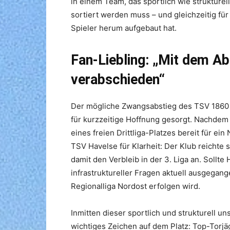
in einem Team, das sportlich wie strukturel
sortiert werden muss – und gleichzeitig für 
Spieler herum aufgebaut hat.
Fan-Liebling: „Mit dem Ab
verabschieden“
Der mögliche Zwangsabstieg des TSV 1860 
für kurzzeitige Hoffnung gesorgt. Nachdem di
eines freien Drittliga-Platzes bereit für ei
TSV Havelse für Klarheit: Der Klub reichte 
damit den Verbleib in der 3. Liga an. Sollt
infrastruktureller Fragen aktuell ausgegange
Regionalliga Nordost erfolgen wird.
Inmitten dieser sportlich und strukturell u
wichtiges Zeichen auf dem Platz: Top-Torjä