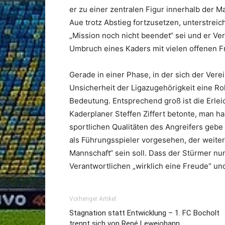
er zu einer zentralen Figur innerhalb der
Aue trotz Abstieg fortzusetzen, unterstreic
„Mission noch nicht beendet“ sei und er Ve
Umbruch eines Kaders mit vielen offenen Fr
Gerade in einer Phase, in der sich der Vere
Unsicherheit der Ligazugehörigkeit eine Roll
Bedeutung. Entsprechend groß ist die Erlei
Kaderplaner Steffen Ziffert betonte, man h
sportlichen Qualitäten des Angreifers gebe
als Führungsspieler vorgesehen, der weite
Mannschaft“ sein soll. Dass der Stürmer nun i
Verantwortlichen „wirklich eine Freude“ un
Vorheriger Artikel
Stagnation statt Entwicklung – 1. FC Bocholt
trennt sich von René Lewejohann