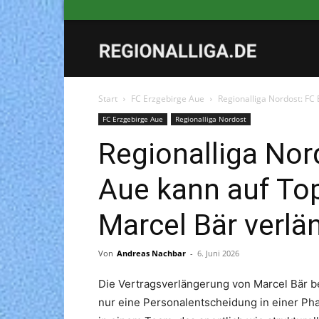
Regionalliga
Start
FC Erzgebirge Aue
Regionalliga Nordost: FC 
FC Erzgebirge Aue
Regionalliga Nordost
Regionalliga Nor
Aue kann auf Top
Marcel Bär verlä
Von
Andreas Nachbar
-
6. Juni 2026
Die Vertragsverlängerung von Marcel Bär be
nur eine Personalentscheidung in einer Phas