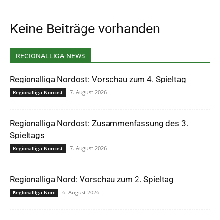
Keine Beiträge vorhanden
REGIONALLIGA-NEWS
Regionalliga Nordost: Vorschau zum 4. Spieltag
7. August 2026
Regionalliga Nordost
Regionalliga Nordost: Zusammenfassung des 3.
Spieltags
7. August 2026
Regionalliga Nordost
Regionalliga Nord: Vorschau zum 2. Spieltag
6. August 2026
Regionalliga Nord