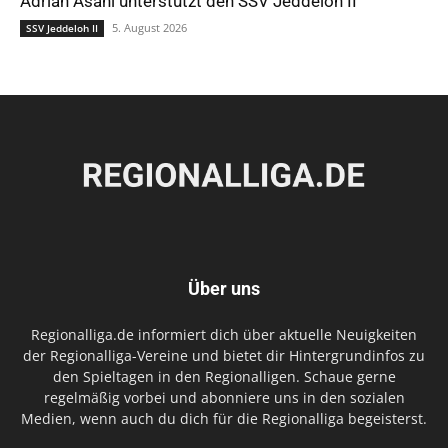
Adrian Asani unterstützt den SSV Jeddeloh II
5. August 2026
SSV Jeddeloh II
Über uns
Regionalliga.de informiert dich über aktuelle Neuigkeiten
der Regionalliga-Vereine und bietet dir Hintergrundinfos zu
den Spieltagen in den Regionalligen. Schaue gerne
regelmäßig vorbei und abonniere uns in den sozialen
Medien, wenn auch du dich für die Regionalliga begeisterst.