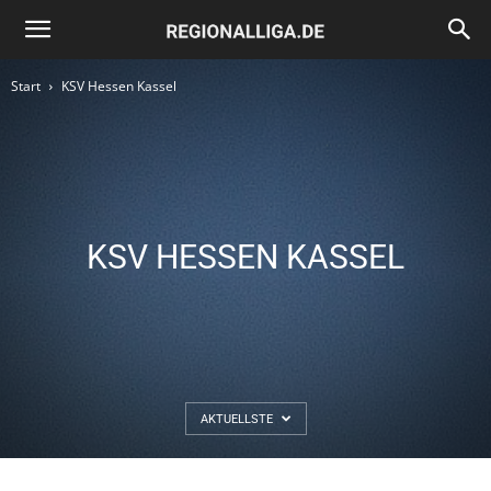
Regionalliga.de
Start
KSV Hessen Kassel
KSV HESSEN KASSEL
AKTUELLSTE