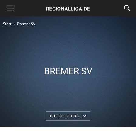
Regionalliga.de
Start
Bremer SV
BREMER SV
BELIEBTE BEITRÄGE