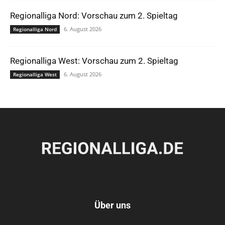
Regionalliga Nord: Vorschau zum 2. Spieltag
6. August 2026
Regionalliga Nord
Regionalliga West: Vorschau zum 2. Spieltag
6. August 2026
Regionalliga West
Über uns