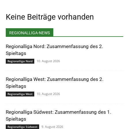
Keine Beiträge vorhanden
REGIONALLIGA-NEWS
Regionalliga Nord: Zusammenfassung des 2.
Spieltags
10. August 2026
Regionalliga Nord
Regionalliga West: Zusammenfassung des 2.
Spieltags
10. August 2026
Regionalliga West
Regionalliga Südwest: Zusammenfassung des 1.
Spieltags
9. August 2026
Regionalliga Südwest