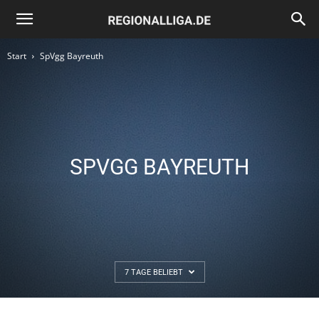
Regionalliga.de
Start
SpVgg Bayreuth
SPVGG BAYREUTH
7 TAGE BELIEBT