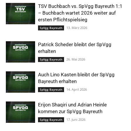
TSV Buchbach vs. SpVgg Bayreuth 1:1
– Buchbach wartet 2026 weiter auf
ersten Pflichtspielsieg
13. März 2026
SpVgg Bayreuth
Patrick Scheder bleibt der SpVgg
erhalten
26. Mai 2026
SpVgg Bayreuth
Auch Lino Kasten bleibt der SpVgg
Bayreuth erhalten
14. April 2026
SpVgg Bayreuth
Erijon Shaqiri und Adrian Heinle
kommen zur SpVgg Bayreuth
17. Juni 2026
SpVgg Bayreuth