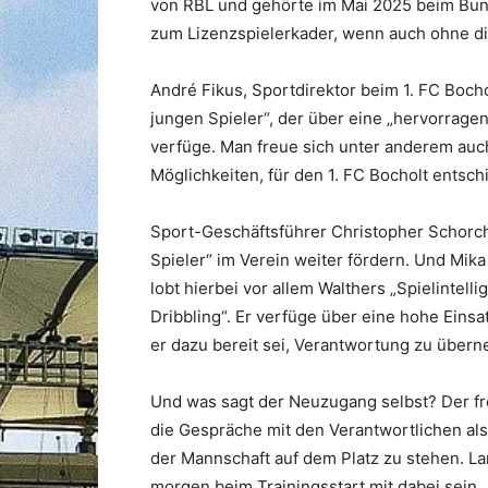
von RBL und gehörte im Mai 2025 beim Bun
zum Lizenzspielerkader, wenn auch ohne di
André Fikus, Sportdirektor beim 1. FC Boch
jungen Spieler“, der über eine „hervorrag
verfüge. Man freue sich unter anderem auc
Möglichkeiten, für den 1. FC Bocholt entsc
Sport-Geschäftsführer Christopher Schorch
Spieler“ im Verein weiter fördern. Und Mi
lobt hierbei vor allem Walthers „Spielintell
Dribbling“. Er verfüge über eine hohe Eins
er dazu bereit sei, Verantwortung zu über
Und was sagt der Neuzugang selbst? Der fr
die Gespräche mit den Verantwortlichen als
der Mannschaft auf dem Platz zu stehen. Lan
morgen beim Trainingsstart mit dabei sein.