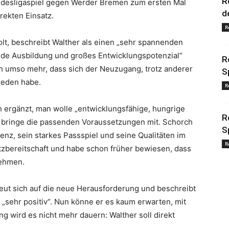
R
desligaspiel gegen Werder Bremen zum ersten Mal
d
rekten Einsatz.
R
olt, beschreibt Walther als einen „sehr spannenden
ende Ausbildung und großes Entwicklungspotenzial“
R
h umso mehr, dass sich der Neuzugang, trotz anderer
S
hieden habe.
R
 ergänzt, man wolle „entwicklungsfähige, hungrige
R
ka bringe die passenden Voraussetzungen mit. Schorch
S
igenz, sein starkes Passspiel und seine Qualitäten im
R
atzbereitschaft und habe schon früher bewiesen, dass
nehmen.
eut sich auf die neue Herausforderung und beschreibt
 „sehr positiv“. Nun könne er es kaum erwarten, mit
g wird es nicht mehr dauern: Walther soll direkt