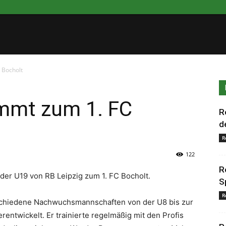
 Bocholt
mmt zum 1. FC
R
d
R
122
R
 der U19 von RB Leipzig zum 1. FC Bocholt.
S
R
rschiedene Nachwuchsmannschaften von der U8 bis zur
entwickelt. Er trainierte regelmäßig mit den Profis