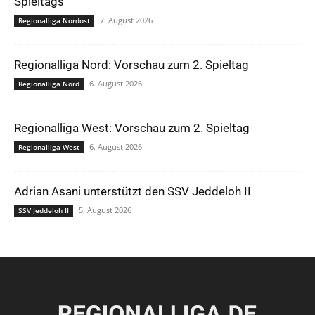
Spieltags
7. August 2026
Regionalliga Nordost
Regionalliga Nord: Vorschau zum 2. Spieltag
6. August 2026
Regionalliga Nord
Regionalliga West: Vorschau zum 2. Spieltag
6. August 2026
Regionalliga West
Adrian Asani unterstützt den SSV Jeddeloh II
5. August 2026
SSV Jeddeloh II